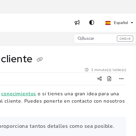
Español
Buscar
CMD+K
Press CMD+K to open search
 cliente
1 minuto(s) leído(s)
e
conocimientos
o si tienes una gran idea para una
al cliente. Puedes ponerte en contacto con nosotros
proporciona tantos detalles como sea posible.