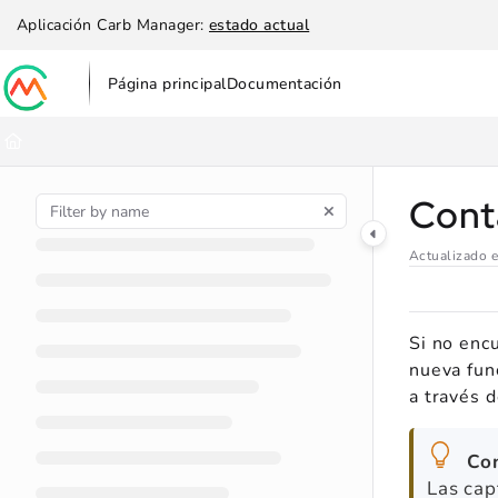
Documentation Index
Aplicación Carb Manager:
estado actual
Fetch the complete documentation index at:
https://help.carbmanag
Página principal
Documentación
Use this file to discover all available pages before exploring further
Conta
Actualizado 
Si no enc
nueva fun
a través d
Co
Las cap