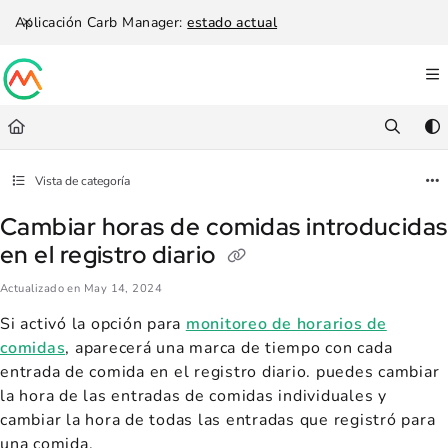
Documentation Index
Aplicación Carb Manager:
estado actual
Fetch the complete documentation index at:
https://help.carbmanager.c
Use this file to discover all available pages before exploring further.
Vista de categoría
Cambiar horas de comidas introducidas
en el registro diario
Actualizado en
May 14, 2024
Si activó la opción para
monitoreo de horarios de
comidas
, aparecerá una marca de tiempo con cada
entrada de comida en el registro diario. puedes cambiar
la hora de las entradas de comidas individuales y
cambiar la hora de todas las entradas que registró para
una comida.