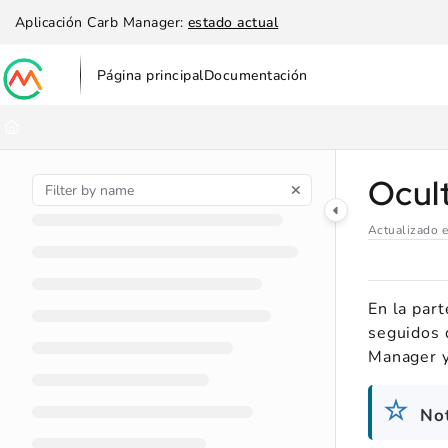
Documentation Index
Aplicación Carb Manager:
estado actual
Fetch the complete documentation index at:
https://help.carbmanag
Página principal
Documentación
Use this file to discover all available pages before exploring further
Ocult
Actualizado 
En la par
seguidos 
Manager y 
No