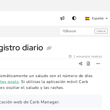
Español
Buscar
CMD+K
Press CMD+K to open search
gistro diario
1 minuto(s) leído(s)
utomáticamente un saludo con el número de días
tes goals
. Si utilizas la aplicación móvil Carb
es ocultar el saludo y las rachas.
licación web de Carb Manager.