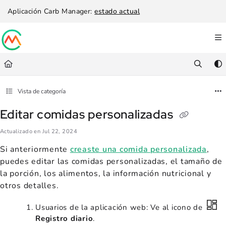
Documentation Index
Aplicación Carb Manager:
estado actual
Fetch the complete documentation index at:
https://help.carbmanager.c
Use this file to discover all available pages before exploring further.
Vista de categoría
Editar comidas personalizadas
Actualizado en
Jul 22, 2024
Si anteriormente
creaste una comida personalizada
,
puedes editar las comidas personalizadas, el tamaño de
la porción, los alimentos, la información nutricional y
otros detalles.
Usuarios de la aplicación web: Ve al icono de
Registro diario
.