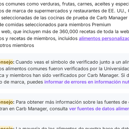
os comunes como verduras, frutas, carnes, aceites y espec
os de marca de supermercados y restaurantes de EE. UU., 
 seleccionadas de las cocinas de prueba de Carb Manager
de comidas seleccionados para miembros Premium
 web, que incluyen más de 360,000 recetas de toda la w
os y recetas de miembros, incluidos
alimentos personaliza
y otros miembros
nsejo
:
Cuando veas el símbolo de verificado junto a un al
os alimentos comunes fueron verificados por la Universida
ca y miembros han sido verificados por Carb Manager. Si
to de marca, puedes
informar de errores en información nut
nsejo
:
Para obtener más información sobre las fuentes de d
tran en Carb Manager, consulta
ver fuentes de datos alime
nsejo
:
La mayoría de los alimentos de nuestra base de dat