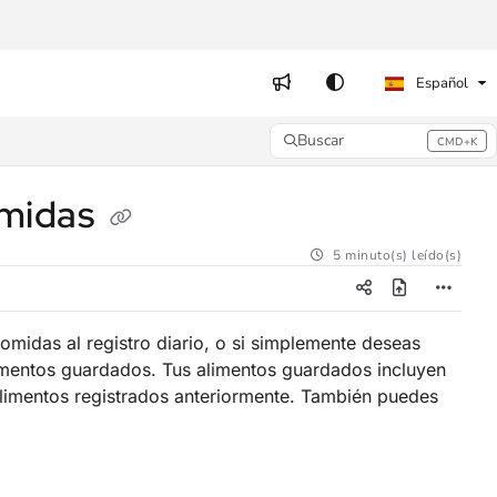
Español
Buscar
CMD+K
Press CMD+K to open search
omidas
5 minuto(s) leído(s)
omidas al registro diario, o si simplemente deseas
limentos guardados. Tus alimentos guardados incluyen
 alimentos registrados anteriormente. También puedes