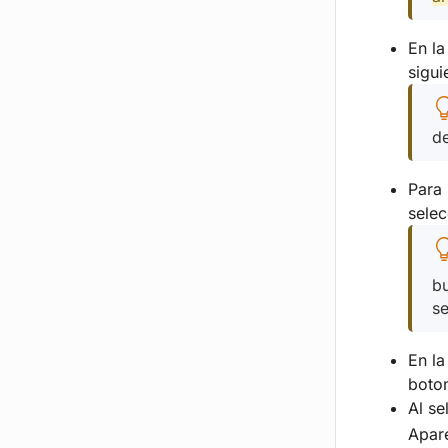
En la
sigu
d
Para 
selec
bu
s
En l
boto
Al se
Apar