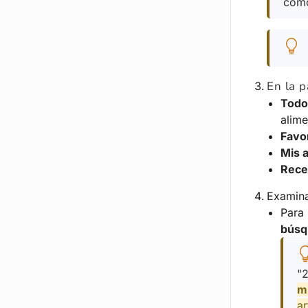
como
En la p
Todo
alime
Favo
Mis 
Rece
Examina 
Para 
búsq
"
mú
ar