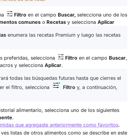
ona
Filtro
en el campo
Buscar,
selecciona uno de los
imentos comunes
o
Recetas
y selecciona
Aplicar
das
enumera las recetas Premium y luego las recetas
s preferidas, selecciona
Filtro
en el campo
Buscar
,
 macros y selecciona
Aplicar
.
rará todas las búsquedas futuras hasta que cierres el
r el filtro, selecciona
Filtro
y, a continuación,
storial alimentario, selecciona uno de los siguientes
mente
.
omidas que agregaste anteriormente como favoritos
.
o ves listas de otros alimentos como se describe en este