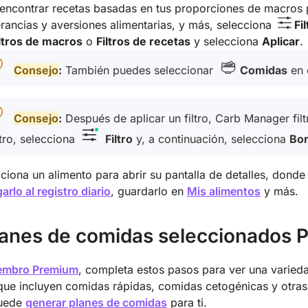
encontrar recetas basadas en tus proporciones de macros p
erancias y aversiones alimentarias, y más, selecciona
Fil
ltros de macros
o
Filtros de recetas
y selecciona
Aplicar
.
Consejo
:
También puedes seleccionar
Comidas
en 
Consejo
:
Después de aplicar un filtro, Carb Manager filt
ltro, selecciona
Filtro
y, a continuación, selecciona
Bor
ciona un alimento para abrir su pantalla de detalles, dond
arlo al registro diario
, guardarlo en
Mis alimentos
y más.
lanes de comidas seleccionados 
embro Premium
, completa estos pasos para ver una varie
que incluyen comidas rápidas, comidas cetogénicas y otra
puede
generar planes de comidas
para ti.