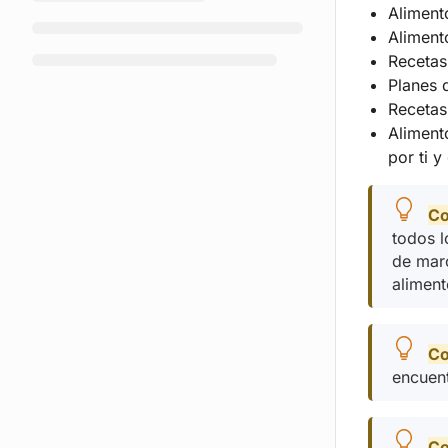
Aliment
Aliment
Recetas
Planes 
Recetas
Aliment
por ti 
Co
todos l
de mar
alimen
Co
encuen
Co