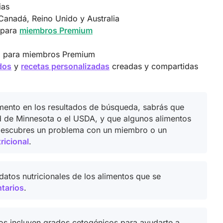
ias
Canadá, Reino Unido y Australia
 para
miembros Premium
eb para miembros Premium
dos
y
recetas personalizadas
creadas y compartidas
imento en los resultados de búsqueda, sabrás que
d de Minnesota o el USDA, y que algunos alimentos
 descubres un problema con un miembro o un
ricional
.
atos nutricionales de los alimentos que se
ntarios
.
os incluyen grados cetogénicos para ayudarte a