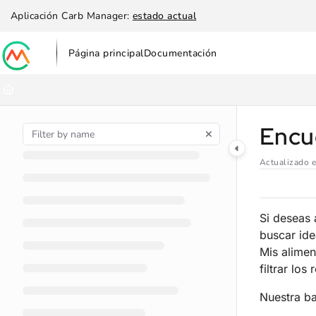
Documentation Index
Aplicación Carb Manager:
estado actual
Fetch the complete documentation index at:
https://help.carbmanag
Página principal
Documentación
Use this file to discover all available pages before exploring further
Encu
Actualizado 
Si deseas 
buscar ide
Mis alimen
filtrar los
Nuestra ba