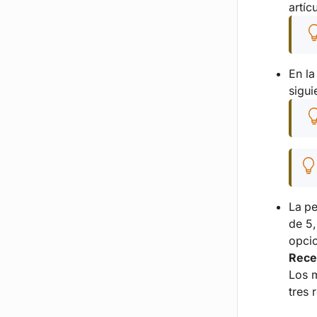
artíc
En l
sigui
La
pe
de 5
opcio
Rece
Los 
tres 