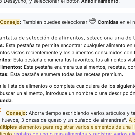
 Desayuno, y seleccionar el botón
Añadir alimento
.
Consejo
:
También puedes seleccionar
Comidas
en el 
antalla de selección de alimentos, selecciona una de 
s
: Esta pestaña te permite encontrar cualquier alimento en n
ntos vistos recientemente y los alimentos consumidos con 
ritos
: Esta pestaña enumera tus favoritos, los alimentos vis
alimentos
: Esta pestaña enumera tus alimentos, recetas, c
tas
: Esta pestaña enumera todas las recetas premium.
la lista de alimentos o completa cualquiera de los siguiente
buscar un alimento, introduce un nombre o una descripción
ueda
.
Consejo
:
Ahorra tiempo escribiendo varios artículos y
2 huevos, 3 onzas de queso y un puñado de almendras".
A 
ltiples
elementos para registrar varios elementos de una li
tículo
registro de uno o más alimentos > registrar varios al