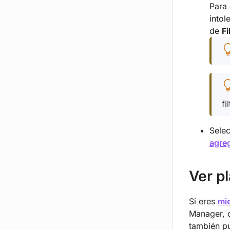
Para 
intol
de
Fi
fi
Selec
agreg
Ver p
Si eres
mi
Manager, 
también 