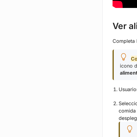
Ver a
Completa l
Co
icono d
alimen
Usuario
Selecc
comida 
desplega