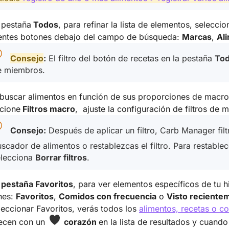
 pestaña
Todos
, para refinar la lista de elementos, selecci
ientes botones debajo del campo de búsqueda:
Marcas
,
Al
Consejo
:
El filtro del botón de recetas en la pestaña
To
e miembros.
buscar alimentos en función de sus proporciones de macro
cione
Filtros macro
, ajuste la configuración de filtros de
Consejo:
Después de aplicar un filtro, Carb Manager filt
scador de alimentos o restablezcas el filtro. Para restablece
elecciona
Borrar filtros
.
a
pestaña Favoritos
, para ver elementos específicos de tu hi
nes:
Favoritos
,
Comidos con frecuencia
o
Visto reciente
leccionar Favoritos, verás todos los
alimentos, recetas o c
ecen con un
corazón
en la lista de resultados y cuand