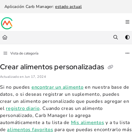
Documentation Index
Aplicación Carb Manager:
estado actual
Fetch the complete documentation index at:
https://help.carbmanager.c
Use this file to discover all available pages before exploring further.
Vista de categoría
Crear alimentos personalizadas
Actualizado en
Jun 17, 2024
Si no puedes
encontrar un alimento
en nuestra base de
datos, o si deseas registrar un suplemento, puedes
crear un alimento personalizado que puedes agregar en
el
registro diario
. Cuando creas un alimento
personalizado, Carb Manager lo agrega
automáticamente a tu lista de
Mis alimentos
y a tu lista
de
alimentos favoritos
para que puedas encontrarlo más