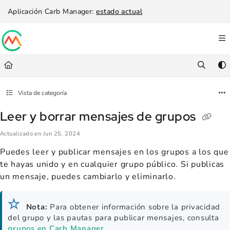
Documentation Index
Aplicación Carb Manager:
estado actual
Fetch the complete documentation index at:
https://help.carbmanager.c
Use this file to discover all available pages before exploring further.
Vista de categoría
Leer y borrar mensajes de grupos
Actualizado en
Jun 25, 2024
Puedes leer y publicar mensajes en los grupos a los que
te hayas unido y en cualquier grupo público. Si publicas
un mensaje, puedes cambiarlo y eliminarlo.
Nota:
Para obtener información sobre la privacidad
del grupo y las pautas para publicar mensajes, consulta
grupos en Carb Manager
.