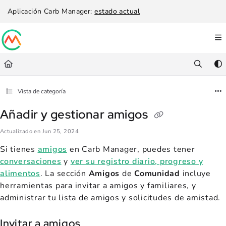
Documentation Index
Aplicación Carb Manager:
estado actual
Fetch the complete documentation index at:
https://help.carbmanager.c
Use this file to discover all available pages before exploring further.
Vista de categoría
Añadir y gestionar amigos
Actualizado en
Jun 25, 2024
Si tienes
amigos
en Carb Manager, puedes tener
conversaciones
y
ver su registro diario, progreso y
alimentos
. La sección
Amigos
de
Comunidad
incluye
herramientas para invitar a amigos y familiares, y
administrar tu lista de amigos y solicitudes de amistad.
Invitar a amigos