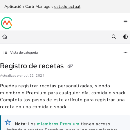
Documentation Index
Aplicación Carb Manager:
estado actual
Fetch the complete documentation index at:
https://help.carbmanager.c
Use this file to discover all available pages before exploring further.
Vista de categoría
Registro de recetas
Actualizado en
Jul 22, 2024
Puedes registrar recetas personalizadas, siendo
miembro o Premium para cualquier día, comida o snack.
Completa los pasos de este artículo para registrar una
receta en una comida o snack.
Nota:
Los
miembros Premium
tienen acceso
ilimitado a recetas Premium, pero si no eres miembro